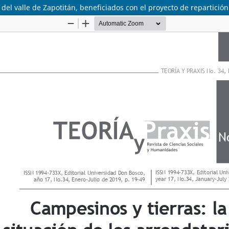
os del valle de Zapotitán, beneficiados con el proyecto de repartic