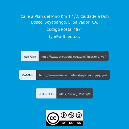
Calle a Plan del Pino Km 1 1/2. Ciudadela Don
Bosco, Soyapango, El Salvador, CA.
Código Postal 1874
typ@udb.edu.sv
Web Page
https://www.revistas.udb.edu.sv/ojs/index.php/typ/
OAI-PMH
https://www.revistas.udb.edu.sv/ojs/index.php/typ/oai
ROR Id UDB
https://ror.org/01k8z5j70