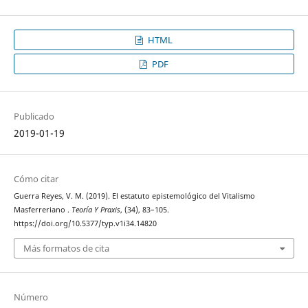
HTML
PDF
Publicado
2019-01-19
Cómo citar
Guerra Reyes, V. M. (2019). El estatuto epistemológico del Vitalismo
Masferreriano .
Teoría Y Praxis
, (34), 83–105.
https://doi.org/10.5377/typ.v1i34.14820
Más formatos de cita
Número