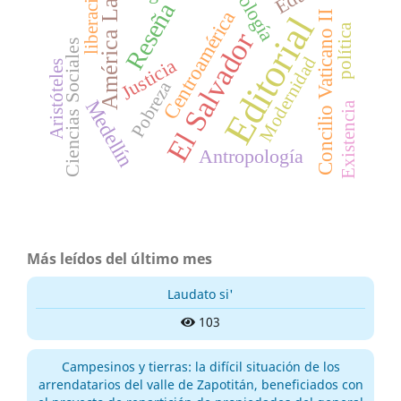
América Latina
Ideología
liberación
Reseña
Centroamérica
Concilio Vaticano II
Editorial
política
El Salvador
Ciencias Sociales
Modernidad
Justicia
Aristóteles
Pobreza
Medellín
Existencia
Antropología
Más leídos del último mes
Laudato si'
103
Campesinos y tierras: la difícil situación de los
arrendatarios del valle de Zapotitán, beneficiados con