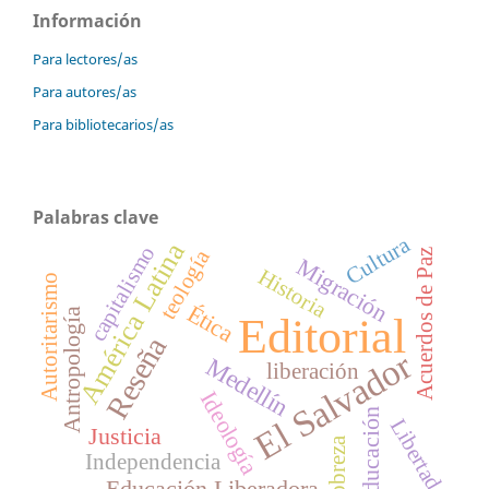
Información
Para lectores/as
Para autores/as
Para bibliotecarios/as
Palabras clave
Cultura
América Latina
capitalismo
teología
Acuerdos de Paz
Migración
Historia
Autoritarismo
Ética
Antropología
Editorial
Reseña
El Salvador
Medellín
liberación
Ideología
Educación
Libertad
Justicia
Pobreza
Independencia
Educación Liberadora