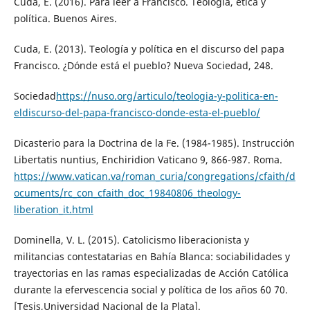
Cuda, E. (2016). Para leer a Francisco. Teología, ética y
política. Buenos Aires.
Cuda, E. (2013). Teología y política en el discurso del papa
Francisco. ¿Dónde está el pueblo? Nueva Sociedad, 248.
Sociedad
https://nuso.org/articulo/teologia-y-politica-en-
eldiscurso-del-papa-francisco-donde-esta-el-pueblo/
Dicasterio para la Doctrina de la Fe. (1984-1985). Instrucción
Libertatis nuntius, Enchiridion Vaticano 9, 866-987. Roma.
https://www.vatican.va/roman_curia/congregations/cfaith/d
ocuments/rc_con_cfaith_doc_19840806_theology-
liberation_it.html
Dominella, V. L. (2015). Catolicismo liberacionista y
militancias contestatarias en Bahía Blanca: sociabilidades y
trayectorias en las ramas especializadas de Acción Católica
durante la efervescencia social y política de los años ´60 ´70.
[Tesis,Universidad Nacional de la Plata].