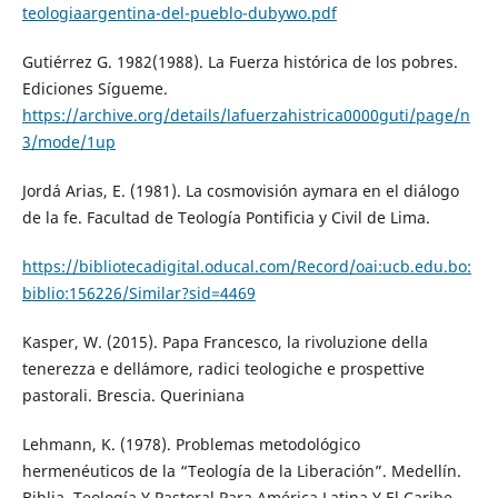
teologiaargentina-del-pueblo-dubywo.pdf
Gutiérrez G. 1982(1988). La Fuerza histórica de los pobres.
Ediciones Sígueme.
https://archive.org/details/lafuerzahistrica0000guti/page/n
3/mode/1up
Jordá Arias, E. (1981). La cosmovisión aymara en el diálogo
de la fe. Facultad de Teología Pontificia y Civil de Lima.
https://bibliotecadigital.oducal.com/Record/oai:ucb.edu.bo:
biblio:156226/Similar?sid=4469
Kasper, W. (2015). Papa Francesco, la rivoluzione della
tenerezza e dell´amore, radici teologiche e prospettive
pastorali. Brescia. Queriniana
Lehmann, K. (1978). Problemas metodológico
hermenéuticos de la “Teología de la Liberación”. Medellín.
Biblia, Teología Y Pastoral Para América Latina Y El Caribe,