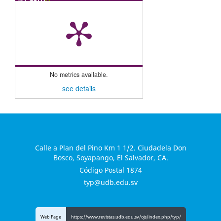
No metrics available.
see details
Calle a Plan del Pino Km 1 1/2. Ciudadela Don
Bosco, Soyapango, El Salvador, CA.
Código Postal 1874
typ@udb.edu.sv
Web Page
https://www.revistas.udb.edu.sv/ojs/index.php/typ/