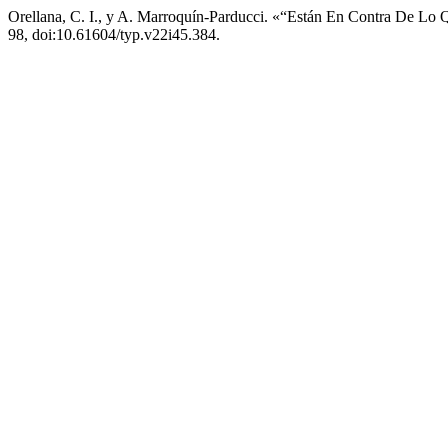
Orellana, C. I., y A. Marroquín-Parducci. «“Están En Contra De Lo
98, doi:10.61604/typ.v22i45.384.