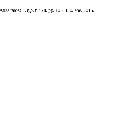
stras raíces »,
typ
, n.º 28, pp. 105–130, ene. 2016.