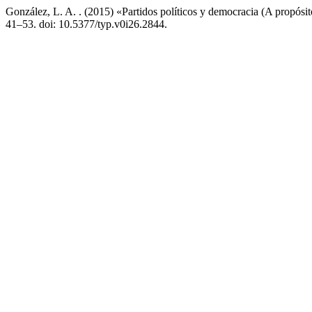
González, L. A. . (2015) «Partidos políticos y democracia (A propósi
41–53. doi: 10.5377/typ.v0i26.2844.