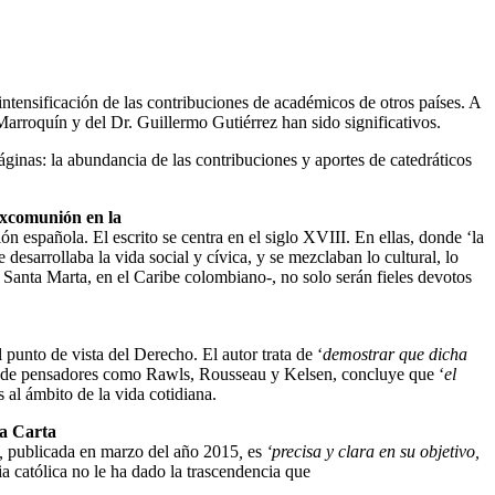
intensificación
de las contribuciones de académicos de otros países. A
 Marroquín y del Dr. Guillermo Gutiérrez
han sido significativos.
áginas: la
abundancia de las contribuciones y aportes de catedráticos
 excomunión en la
ción española. El
escrito se centra en el siglo XVIII. En ellas, donde ‘la
e desarrollaba la vida social y cívica, y se
mezclaban lo cultural, lo
 Santa Marta, en el Caribe colombiano-, no solo serán fieles devotos
el punto de
vista del Derecho. El autor trata de ‘
demostrar que dicha
ndo de pensadores como Rawls, Rousseau
y Kelsen, concluye que ‘
el
s al ámbito de la vida cotidiana.
la Carta
”,
publicada en marzo
del año 2015
,
es
‘precisa y clara en su objetivo,
a católica no le ha dado la trascendencia que