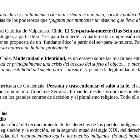
una clara y
contundente crítica al sistema económico, social y político
ias de los poderosos que ‘
pugnan por mantener un
sistema que lleva a
dad Católica de
Valparaíso, Chile,
El Ser-para-la-muerte (Das Sein z
idegger,
a partir de su ‘ser-para-la-muerte’. A partir de la comprensión 
tar su propuesta de un ‘fundante
ético’ a partir del ser-para-la-muerte. Par
 esta manera de habitar protegiente
’.
 Chile,
Modernidad e Identidad
, es un ensayo sobre las relaciones en
dad es principalmente una crisis del acceso
del sujeto al objeto… o más
 inaccesibilidad del sujeto para sí mismo
’, y plantea la legitimidad
de l
americana
de Guatemala,
Persona y trascendencia: el salto a la fe
, el 
smo comunitario. Concluye Serrano
afirmando, desde sus opciones intele
n en los grandes centros de decisión y el pluralismo religioso.
Todo ello 
 los
dio
ruta crítica’
del reconocimiento de los derechos de los pueblos indígenas
egislación y la extinción, en la
segunda mitad del siglo XIX, del derec
sidad del ‘
reconocimiento legal a los pueblos indígenas,
(lo que) impl