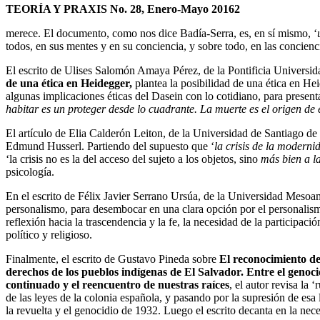
TEORÍA Y PRAXIS No. 28, Enero-Mayo 20162
merece. El documento, como nos dice Badía-Serra, es, en sí mismo, ‘
todos, en sus mentes y en su conciencia,
y sobre todo, en las concienc
El escrito de Ulises Salomón Amaya Pérez, de la Pontificia Universi
de una ética en Heidegger,
plantea la posibilidad de una ética en He
algunas implicaciones
éticas del Dasein con lo cotidiano, para presen
habitar es un proteger desde lo cuadrante. La
muerte es el origen de
El artículo de Elia Calderón Leiton, de la Universidad de Santiago de
Edmund Husserl. Partiendo del
supuesto que ‘
la crisis de la moderni
‘la crisis no es la del acceso del sujeto a los objetos, sino
más bien a la
psicología.
En el escrito de Félix Javier Serrano Ursúa, de la Universidad Meso
personalismo, para desembocar
en una clara opción por el personali
reflexión hacia la trascendencia y la fe, la necesidad de
la participació
político y religioso.
Finalmente, el escrito de Gustavo Pineda sobre
El reconocimiento de
derechos de los pueblos indígenas de El Salvador. Entre el genoci
continuado y el reencuentro de nuestras raíces
, el autor revisa la ‘
de las leyes de la colonia
española, y pasando por la supresión de esa l
la revuelta y el genocidio de 1932. Luego el escrito
decanta en la nece