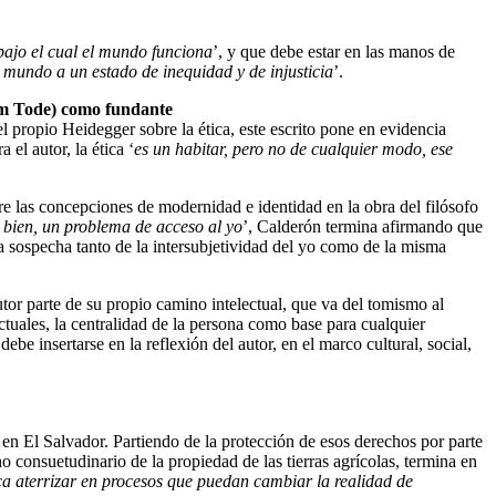
 bajo el cual el mundo
funciona
’, y que debe estar en las manos de
l mundo a un estado de inequidad y de injusticia
’.
um Tode) como fundante
del propio
Heidegger sobre la ética, este escrito pone en evidencia
a el autor, la ética ‘
es un habitar,
pero no de cualquier modo, ese
tre las concepciones
de modernidad e identidad en la obra del filósofo
 bien, un problema de acceso al yo
’, Calderón
termina afirmando que
a sospecha tanto de la intersubjetividad del yo como de la misma
autor parte de su
propio camino intelectual, que va del tomismo al
ctuales, la centralidad de la persona como
base para cualquier
debe insertarse en la reflexión del autor, en el marco cultural, social,
 en El Salvador.
Partiendo de la protección de esos derechos por parte
ho consuetudinario de la propiedad de las
tierras agrícolas, termina en
ica aterrizar en procesos que puedan cambiar la realidad de