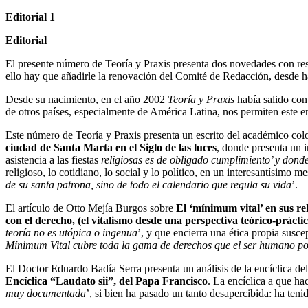
Editorial 1
Editorial
El presente número de Teoría y Praxis presenta dos novedades con re
ello hay que añadirle
la renovación del Comité de Redacción, desde h
Desde su nacimiento, en el año 2002
Teoría y Praxis
había salido co
de otros países,
especialmente de América Latina, nos permiten este e
Este número de Teoría y Praxis presenta un escrito del académico c
ciudad de Santa Marta en el Siglo de las luces
, donde presenta un 
asistencia a las fiestas
religiosas es de obligado cumplimiento’ y donde
religioso, lo cotidiano, lo social y lo político, en un
interesantísimo me
de su santa patrona, sino de todo el calendario que regula su vida
’.
El artículo de Otto Mejía Burgos sobre
El ‘mínimum vital’ en sus re
con el derecho, (el vitalismo desde una perspectiva teórico-práctic
teoría no es utópica
o ingenua
’, y que encierra una ética propia susce
Mínimum Vital cubre toda la gama de derechos que
el ser humano pos
El Doctor Eduardo Badía Serra presenta un análisis de la encíclica de
Encíclica “Laudato sii”, del Papa Francisco
. La encíclica a que ha
muy documentada
’, si bien ha
pasado un tanto desapercibida: ha ten