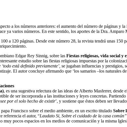
specto a
los números anteriores: el aumento del número de páginas y la 
ace ya varios números. En este
sentido, los aportes de la Dra. Amparo
n 100 a
120 páginas. Desde este número 28, la revista tendrá unas 150 p
nriquecimiento.
olombiano
Edgar Rey Sinnig, sobre las
Fiestas religiosas, vida social y
interesante
estudio sobre las fiestas religiosas impuestas por la coloniza
 ‘todo está definido previamente’,
se jugaban influencias y prestigios, s
stizaje. El autor concluye afirmando que ‘los samarios –los
naturales de
laciones
a)
, es
una sugestiva relectura de las ideas de Alberto Masferrer, desde 
ptible de ser incorporada a las
instituciones y leyes concretas. Partie
ee por el solo hecho de existir
’, y sostiene que éstos deben
ser llevado
l papa
Francisco sobre el medio ambiente, en un escrito titulado
Sobre 
ce referencia
el autor, “
Laudato Si, Sobre el cuidado de la casa común
ido muy pocos espacios en los medios de
comunicación y la misma Iglesi