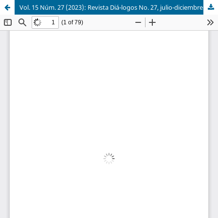
Vol. 15 Núm. 27 (2023): Revista Diá-logos No. 27, julio-diciembre 2023