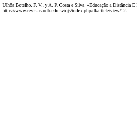
Ulhôa Botelho, F. V., y A. P. Costa e Silva. «Educação a Distância 
https://www.revistas.udb.edu.sv/ojs/index.php/dl/article/view/12.