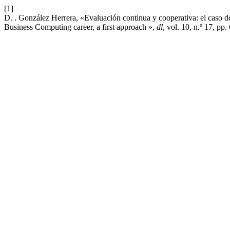
[1]
D. . González Herrera, «Evaluación continua y cooperativa: el caso d
Business Computing career, a first approach »,
dl
, vol. 10, n.º 17, pp