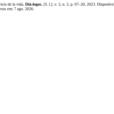
cio de la vida.
Diá-logos
,
[S. l.]
, v. 3, n. 3, p. 07–20, 2023. Disponíve
cesso em: 7 ago. 2026.