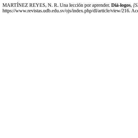
MARTÍNEZ REYES, N. R. Una lección por aprender.
Diá-logos
,
[S.
https://www.revistas.udb.edu.sv/ojs/index.php/dl/article/view/216. A