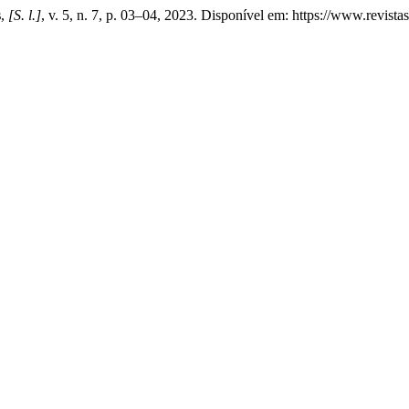
s
,
[S. l.]
, v. 5, n. 7, p. 03–04, 2023. Disponível em: https://www.revista