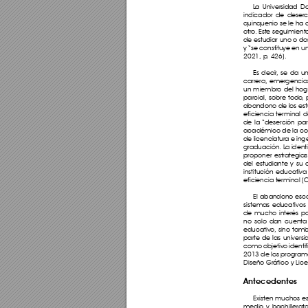
L
a Universidad D
indicador de deser
quinquenio se le ha
otro
. Este seguimient
de estudiar uno o do
y “se constituye en 
2021, p
. 426).      
Es decir
, se da u
carrera, emergencia
un miembro del hog
parcial, sobre todo
,
abandono de los estud
eficiencia terminal d
de la “deserción par
académico de la coh
de licenciatura e ing
graduación. L
a ident
proponer estrategias
del estudiante y su 
institución educativa 
eficiencia terminal (C
El abandono escol
sistemas educativo
de mucho interés par
no solo dan cuenta
educativo
, sino tam
parte de las univers
como objetivo identif
2013 de los programa
Diseño Gráfico y Lic
Antecedentes 
Existen muchos es
medio y bachillerato