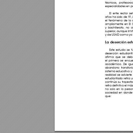
técnicos
, profesorad
especialidades en p
El ente rector se
años ha sido de 91,8
el fenómeno de la de
ampliamente en El 
y bachillerato
, no o
superior
, aunque lim
y de USAID como ya 
La deserción est
Este estudio se 
deserción estudianti
afirma que se debe
el primero se encue
académico
. De igu
abandono transitor
sistema educativo y 
realidad se adviert
estudiantado retira 
continúa su trayect
retiro definitivo el 
no solo en lo perso
sociedad en donde s
que: