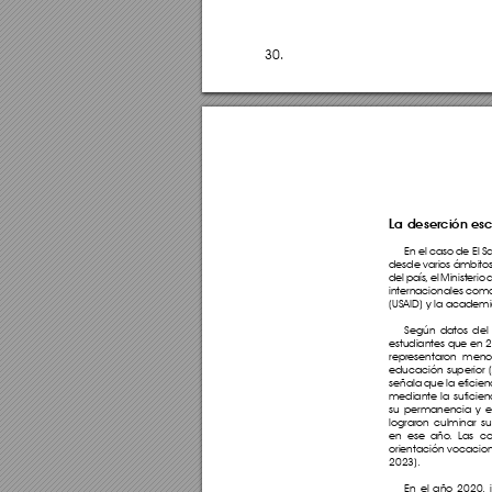
30.
La deserción esc
En el caso de El 
desde varios ámbito
del país
, el Minister
internacionales como 
(USAID) y la academ
Según datos del 
estudiantes que en 
representaron meno
educación superior (
señala que la eficien
mediante la suficie
su permanencia y e
lograron culminar s
en ese año
. Las c
orientación vocacion
2023). 
En el año 2020, 