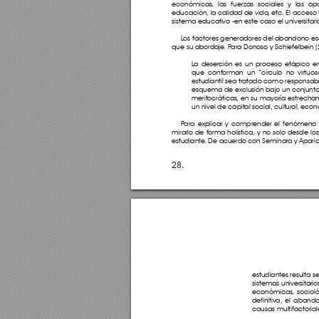
económicas
, las fuer
zas sociales y las op
educación, la calidad de vida
, etc. El acceso
sistema educativo -en este caso el universitari
L
os factores generadores del abandono esco
que su abordaje
. P
ara Donoso y Schiefelbein (
L
a deserción es un proceso etápico en 
que conforman un “círculo no virtuos
estudiantil sea tratado como responsabi
esquema de exclusión bajo un conjunto
meritocráticas
, en su mayoría estrecha
un nivel de capital social, cultural
, econ
P
ara explicar y comprender el fenómeno 
mirarlo de forma holística, y no solo desde l
estudiante
. De acuerdo con Seminara y Aparici
28.
estudiantes resulta 
sistemas universitari
económicas
, sociol
definitiva, el aban
causas multifactorial