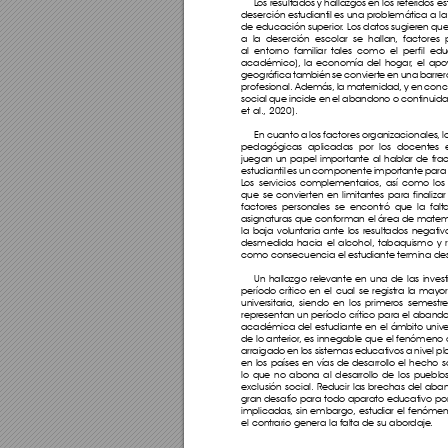
L
os resultados y hallazgos en los referidos 
deserción estudiantil es una problemática a la 
de educación superior
. Los datos sugieren que
a la deserción escolar se hallan, factores 
al entorno familiar tales como el per
fil ed
académico), la economía del hogar
, el apo
geográfica también se convierte en una barrera
profesional. Además
, la maternidad, y en conc
social que incide en el abandono o continuidad
et al., 2020).
En cuanto a los factores organizacionales
, 
pedagógicas aplicadas por los docentes e
juegan un papel importante al hablar de fra
estudiantil es un componente importante para 
L
os ser
vicios complementarios, así como los 
que se convierten en limitantes para finalizar 
factores personales se encontró que la fal
asignaturas que conforman el área de matemáti
la baja voluntaria ante los resultados negativ
desmedida hacia el alcohol, tabaquismo y 
como consecuencia el estudiante termina desc
Un hallazgo relevante en una de las invest
período crítico en el cual se registra la mayo
universitaria, siendo en los primeros semestre
representan un período crítico para el abando
académica del estudiante en el ámbito univer
de lo anterior
, es innegable que el fenómeno
arraigado en los sistemas educativos a nivel p
en los países en vías de desarrollo el hecho so
lo que no abona al desarrollo de los pueblo
exclusión social. R
educir las brechas del aband
gran desafío para todo aparato educativo por l
implicadas
, sin embargo, estudiar el fenóme
el contrario genera la falta de su abordaje
.   