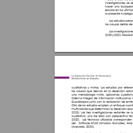
investigaciones se 
hacer una búsqued
escolar en los último
la presente investiga
L
os estudios sobre
las causas detrás de
L
as investigacion
2020 y 2023. Abordan
La Deserción Escolar: Un Fenómeno 
Multifactorial en Debate.
cualitativas y mixtas
. Los estudios por refer
las causas que derivan en la deserción estudia
una metodología mixta, aplicando cuestiona
Sistema Integral de Información Institucional U
Guadalajara junto con la realización de entre
Otro de los estudios empleó un enfoque cuanti
multivariada que determinan la deserción esco
2023). L
as tres investigaciones restantes se 
cualitativa; una de ellas con perspectiva 
2020).  L
as técnicas utilizadas corresponden
del   Software A
TLA
S (Amador
, González, Arias
(Acevedo
, 2020).