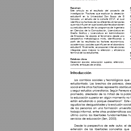
Resumen 
Este artículo es el resultado del proyecto de 
investigación “Factores que explican la deserción 
estudiantil en la Universidad Don Bosco de El 
Salvador
, un estudio de la cohorte 2013”; el cual 
identifica los factores de las diferentes dimensiones 
que más influyen en que los estudiantes abandonen 
sus estudios dentro de los programas de Ingeniería 
en Ciencias de la Computación, Licenciatura en 
Diseño Gráfico y Licenciatura en Administración 
de Empresas
. Se aborda el fenómeno desde una 
perspectiva metodológica mixta, identificando a 
partir de los resultados los factores económicos
, 
académicos y sociales que influyen en el abandono 
estudiantil. F
inalmente, se proponen intervenciones 
integrales para mejorar la retención y eficiencia 
terminal de los estudiantes
.
Palabras clave
Deserción escolar
, educación superior
, retención, 
cohorte
, enfoques de análisis.
Introducción
L
os cambios sociales y tecnológicos que 
estudiantado
. Las brechas de pobreza
, des
social entre otros factores representa obstácul
y seguir estudios universitarios
. Según Ferreyra e
promedio
, alrededor de la mitad de la pob
la educación superior en algún momento no fi
están estudiando o porque desertaron”. Este
agudiza las desigualdades y la exclusión social 
de las personas sin una formación universit
trabajo informal, entre otras problemáticas soci
último como las libertades fundamentales 
ser
vicios de educación (Sen, 2000). 
Desde la perspectiva de este autor
, el d
extensión de las libertades concretas que