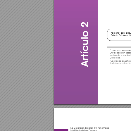
tículo 2
P
ara citar  este  artícu
Debate
,
, (
 Diá-logos
1
Licenciada en Matem
Universidad Don Bosco
gestión de la calidad
Don Bosco, 
Ar
2
Licenciada en Letras
Social por la Universid
La Deserción Escolar: Un Fenómeno 
Multifactorial en Debate.