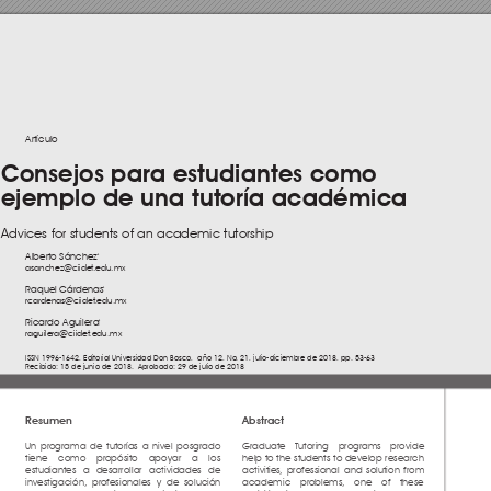
Artículo
Consejos para estudiantes como 
ejemplo de una tutoría académica
Advices for students of an academic tutorship
Alberto Sánchez
*
asanchez@ciidet
.edu.mx
Raquel Cárdenas
*
rcardenas@ciidet
.edu.mx
Ricardo Aguilera
*
raguilera@ciidet
.edu.mx  
ISSN 1996-1642, Editorial Universidad Don Bosco,  año 12, No
. 21, julio-diciembre de 2018, pp. 53-63
Recibido: 15 de junio de 2018.  Aprobado
: 29 de julio de 2018
Resumen
Abstract
Un programa de tutorías a nivel posgrado 
Graduate Tutoring programs provide 
tiene como propósito apoyar a los 
help to the students to develop research 
estudiantes a desarrollar actividades de 
activities
, professional and solution from 
investigación, profesionales y de solución 
academic problems
, one of these 