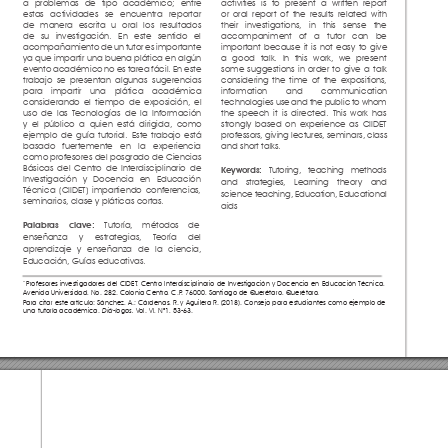
a problemas de tipo académico; entre 
activities is to present a written report 
estas actividades se encuentra reportar 
or oral report of the results related with 
de manera escrita u oral los resultados 
their investigations
, in this sense the 
de su investigación. En este sentido el 
accompaniment of a tutor can be 
acompañamiento de un tutor es importante 
important because it is not easy to give 
ya que impartir una buena plática en algún 
a good talk. In this work
, we present 
evento académico no es tarea fácil. En este 
some suggestions in order to give a talk 
trabajo se presentan algunas sugerencias 
considering the time of the expositions
, 
para impartir una plática académica 
information and communication 
considerando el tiempo de exposición, el 
technologies use and the public to whom 
uso de las T
ecnologías de la Información 
the speech it is directed. This work has 
y el público a quien está dirigida, como 
strongly based on experience as CIIDET 
ejemplo de guía tutorial. Este trabajo está 
professors
, giving lectures
, seminars, class 
basado fuertemente en la experiencia 
and short talks
.
como profesores del posgrado de Ciencias 
Básicas del Centro de Interdisciplinario de 
Tutoring
, teaching methods 
Keywords: 
Investigación y Docencia en Educación 
and strategies
, Learning theor
y and 
Técnica (CIIDET) impartiendo conferencias
, 
science teaching, Education
, Educational 
seminarios
, clase y pláticas cortas
.
aids
Tutoría
, métodos de 
P
alabras clave: 
enseñanza y estrategias
, T
eoría del 
aprendizaje y enseñanza de la ciencia, 
Educación, Guías educativas
.
Profesores investigadores del CIDET
. Centro Interdisciplinario de Investigación y Docencia en Educación Técnica, 
* 
Avenida Universidad
, No. 282. Colonia Centro
, C.P
. 76000, Santiago de Querétaro, Querétaro
.
P
ara citar este artículo: Sánchez
, A.; Cárdenas
, R
. y Aguilera R
. (2018). Consejo para estudiantes como ejemplo de 
una tutoría académica. 
 V
ol. VI, N°1, 53-63.
Diá-logos,